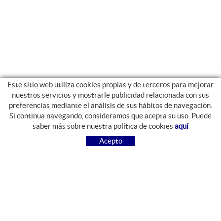
Este sitio web utiliza cookies propias y de terceros para mejorar
nuestros servicios y mostrarle publicidad relacionada con sus
preferencias mediante el análisis de sus hábitos de navegación.
Si continua navegando, consideramos que acepta su uso. Puede
GUIA DE COMPRA
saber más sobre nuestra política de cookies
aquí
COMO COMPRAR
Acepto
PREGUNTAS FRECUENTES
PAGO
ENVÍO
CAMBIOS Y DEVOLUCIONES
SÍGUENOS