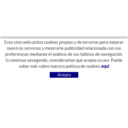
Este sitio web utiliza cookies propias y de terceros para mejorar
nuestros servicios y mostrarle publicidad relacionada con sus
preferencias mediante el análisis de sus hábitos de navegación.
Si continua navegando, consideramos que acepta su uso. Puede
GUIA DE COMPRA
saber más sobre nuestra política de cookies
aquí
COMO COMPRAR
Acepto
PREGUNTAS FRECUENTES
PAGO
ENVÍO
CAMBIOS Y DEVOLUCIONES
SÍGUENOS
FACEBOOK