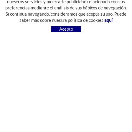
nuestros servicios y mostrarle publicidad relacionada con sus
preferencias mediante el análisis de sus hábitos de navegación.
Si continua navegando, consideramos que acepta su uso. Puede
GUIA DE COMPRA
saber más sobre nuestra política de cookies
aquí
COMO COMPRAR
Acepto
PREGUNTAS FRECUENTES
PAGO
ENVÍO
CAMBIOS Y DEVOLUCIONES
SÍGUENOS
FACEBOOK
INSTAGRAM
CONTACTO
Camí del Mas Resplandis, 7
Polígon Industrial Riera d'Esclanyà
17213 Esclanyà, Girona, España