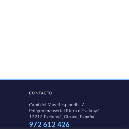
CONTACTO
Camí del Mas Resplandis, 7
Polígon Industrial Riera d'Esclanyà
17213 Esclanyà, Girona, España
972 612 426