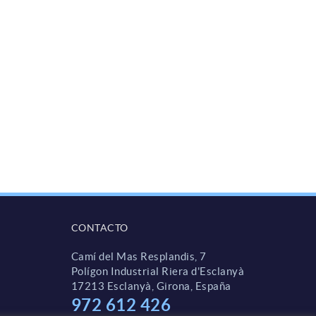
CONTACTO
Camí del Mas Resplandis, 7
Polígon Industrial Riera d'Esclanyà
17213 Esclanyà, Girona, España
972 612 426