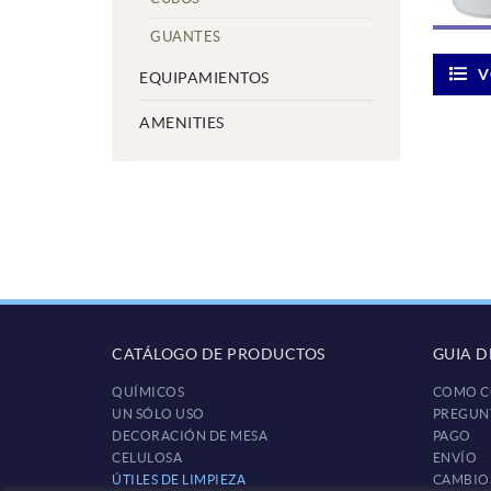
GUANTES
V
EQUIPAMIENTOS
AMENITIES
CATÁLOGO DE PRODUCTOS
GUIA 
QUÍMICOS
COMO C
UN SÓLO USO
PREGUN
DECORACIÓN DE MESA
PAGO
CELULOSA
ENVÍO
ÚTILES DE LIMPIEZA
CAMBIO