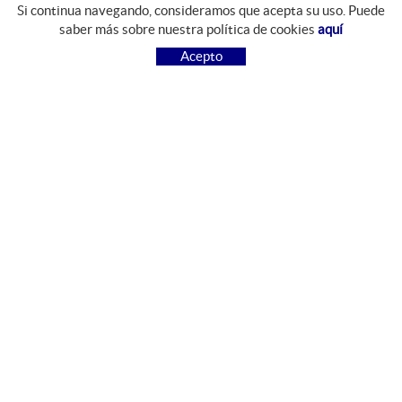
Si continua navegando, consideramos que acepta su uso. Puede
GUIA DE COMPRA
saber más sobre nuestra política de cookies
aquí
COMO COMPRAR
Acepto
PREGUNTAS FRECUENTES
PAGO
ENVÍO
CAMBIOS Y DEVOLUCIONES
SÍGUENOS
FACEBOOK
INSTAGRAM
CONTACTO
Camí del Mas Resplandis, 7
Polígon Industrial Riera d'Esclanyà
17213 Esclanyà, Girona, España
972 612 426