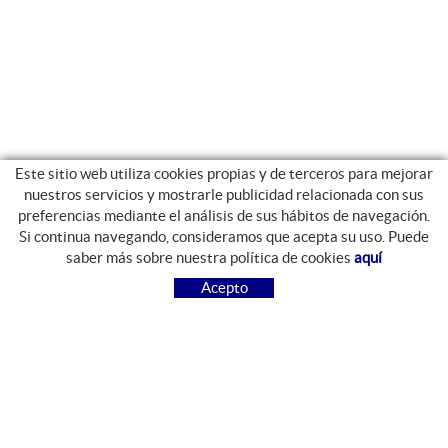
Este sitio web utiliza cookies propias y de terceros para mejorar
nuestros servicios y mostrarle publicidad relacionada con sus
preferencias mediante el análisis de sus hábitos de navegación.
Si continua navegando, consideramos que acepta su uso. Puede
GUIA DE COMPRA
saber más sobre nuestra política de cookies
aquí
COMO COMPRAR
Acepto
PREGUNTAS FRECUENTES
PAGO
ENVÍO
CAMBIOS Y DEVOLUCIONES
SÍGUENOS