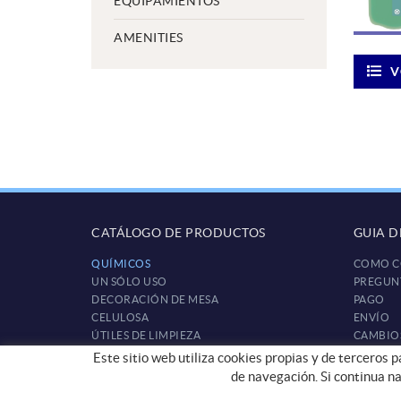
EQUIPAMIENTOS
AMENITIES
V
CATÁLOGO DE PRODUCTOS
GUIA 
QUÍMICOS
COMO C
UN SÓLO USO
PREGUN
DECORACIÓN DE MESA
PAGO
CELULOSA
ENVÍO
ÚTILES DE LIMPIEZA
CAMBIO
EQUIPAMIENTOS
Este sitio web utiliza cookies propias y de terceros 
AMENITIES
de navegación. Si continua n