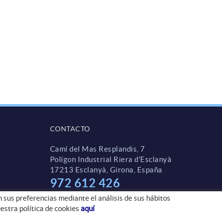
CONTACTO
Camí del Mas Resplandis, 7
Polígon Industrial Riera d'Esclanyà
17213 Esclanyà, Girona, España
972 612 426
comercial@jabonester.net
n sus preferencias mediante el análisis de sus hábitos
estra política de cookies
aquí