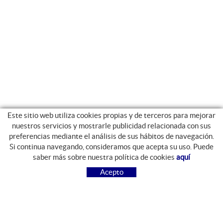
Este sitio web utiliza cookies propias y de terceros para mejorar
nuestros servicios y mostrarle publicidad relacionada con sus
preferencias mediante el análisis de sus hábitos de navegación.
Si continua navegando, consideramos que acepta su uso. Puede
GUIA DE COMPRA
saber más sobre nuestra política de cookies
aquí
COMO COMPRAR
Acepto
PREGUNTAS FRECUENTES
PAGO
ENVÍO
CAMBIOS Y DEVOLUCIONES