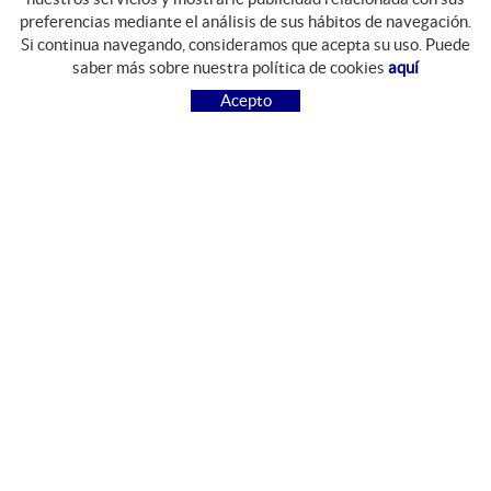
preferencias mediante el análisis de sus hábitos de navegación.
Si continua navegando, consideramos que acepta su uso. Puede
GUIA DE COMPRA
saber más sobre nuestra política de cookies
aquí
COMO COMPRAR
Acepto
PREGUNTAS FRECUENTES
PAGO
ENVÍO
CAMBIOS Y DEVOLUCIONES
SÍGUENOS
FACEBOOK
INSTAGRAM
CONTACTO
Camí del Mas Resplandis, 7
Polígon Industrial Riera d'Esclanyà
17213 Esclanyà, Girona, España