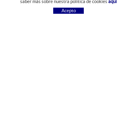
saber más sobre nuestra política de cookies
aquí
COMO COMPRAR
Acepto
PREGUNTAS FRECUENTES
PAGO
ENVÍO
CAMBIOS Y DEVOLUCIONES
SÍGUENOS
FACEBOOK
INSTAGRAM
CONTACTO
Camí del Mas Resplandis, 7
Polígon Industrial Riera d'Esclanyà
17213 Esclanyà, Girona, España
972 612 426
comercial@jabonester.net