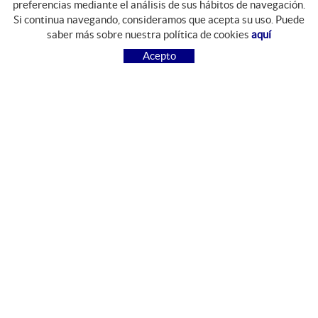
preferencias mediante el análisis de sus hábitos de navegación.
Si continua navegando, consideramos que acepta su uso. Puede
GUIA DE COMPRA
saber más sobre nuestra política de cookies
aquí
COMO COMPRAR
Acepto
PREGUNTAS FRECUENTES
PAGO
ENVÍO
CAMBIOS Y DEVOLUCIONES
SÍGUENOS
FACEBOOK
INSTAGRAM
CONTACTO
Camí del Mas Resplandis, 7
Polígon Industrial Riera d'Esclanyà
17213 Esclanyà, Girona, España
972 612 426