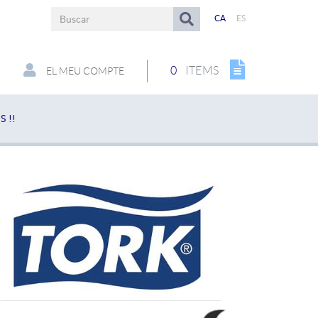
CA
ES
0
ITEMS
EL MEU COMPTE
 !!