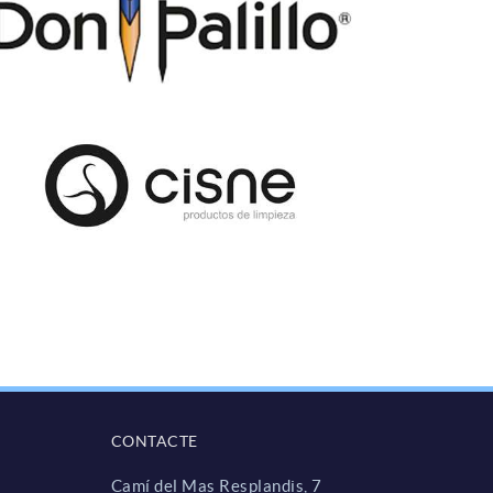
CONTACTE
Camí del Mas Resplandis, 7