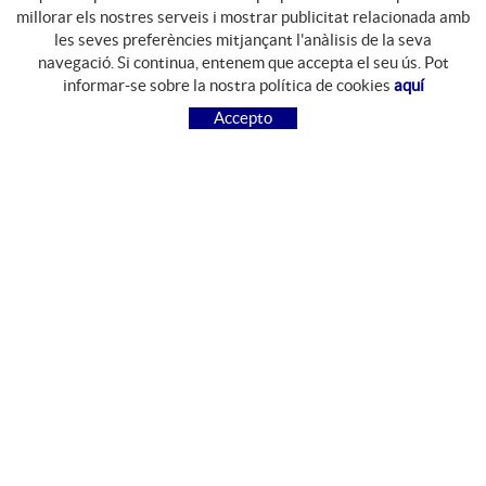
millorar els nostres serveis i mostrar publicitat relacionada amb
les seves preferències mitjançant l'anàlisis de la seva
navegació. Si continua, entenem que accepta el seu ús. Pot
GUIA DE COMPRA
informar-se sobre la nostra política de cookies
aquí
COM COMPRAR
Accepto
PREGUNTES FREQÜENTS
PAGAMENT
ENVIAMENT
CANVIS I DEVOLUCIONS
SEGUEIX-NOS
FACEBOOK
INSTAGRAM
CONTACTE
Camí del Mas Resplandis, 7
Polígon Industrial Riera d'Esclanyà