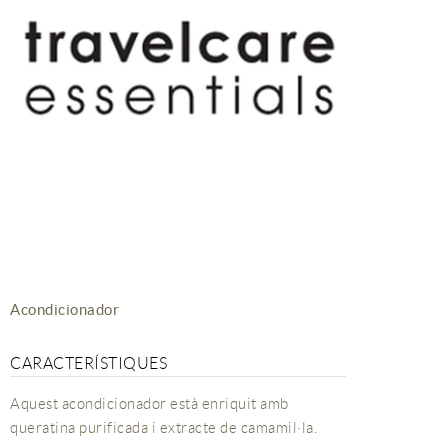
Acondicionador
CARACTERÍSTIQUES
Aquest acondicionador està enriquit amb
queratina purificada i extracte de camamil·la.