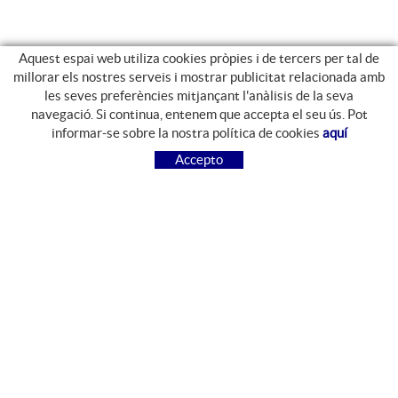
Aquest espai web utiliza cookies pròpies i de tercers per tal de
millorar els nostres serveis i mostrar publicitat relacionada amb
les seves preferències mitjançant l'anàlisis de la seva
navegació. Si continua, entenem que accepta el seu ús. Pot
GUIA DE COMPRA
informar-se sobre la nostra política de cookies
aquí
COM COMPRAR
Accepto
PREGUNTES FREQÜENTS
PAGAMENT
ENVIAMENT
CANVIS I DEVOLUCIONS
SEGUEIX-NOS
FACEBOOK
INSTAGRAM
CONTACTE