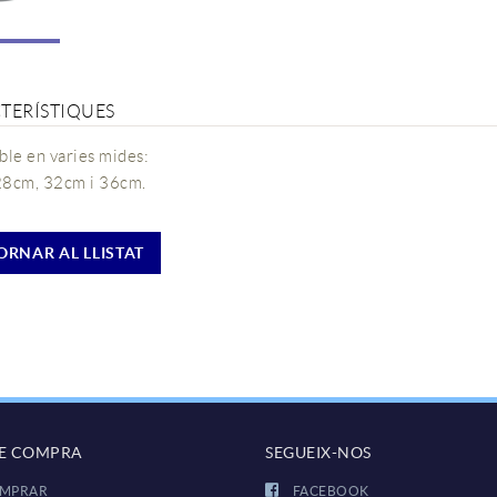
TERÍSTIQUES
ble en varies mides:
28cm, 32cm i 36cm.
ORNAR AL LLISTAT
DE COMPRA
SEGUEIX-NOS
MPRAR
FACEBOOK