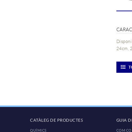
CARAC
Disponi
24cm, 
T
CATÀLEG DE PRODUCTES
GUIA 
QUÍMICS
COM CO