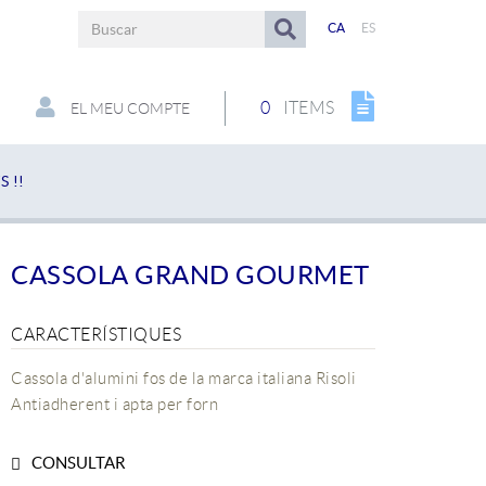
CA
ES
0
ITEMS
EL MEU COMPTE
 !!
CASSOLA GRAND GOURMET
CARACTERÍSTIQUES
Cassola d'alumini fos de la marca italiana Risoli
Antiadherent i apta per forn
CONSULTAR