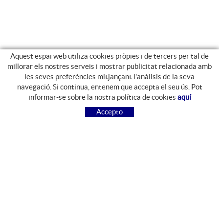
Aquest espai web utiliza cookies pròpies i de tercers per tal de
millorar els nostres serveis i mostrar publicitat relacionada amb
les seves preferències mitjançant l'anàlisis de la seva
navegació. Si continua, entenem que accepta el seu ús. Pot
GUIA DE COMPRA
informar-se sobre la nostra política de cookies
aquí
COM COMPRAR
Accepto
PREGUNTES FREQÜENTS
PAGAMENT
ENVIAMENT
CANVIS I DEVOLUCIONS
SEGUEIX-NOS
FACEBOOK
INSTAGRAM