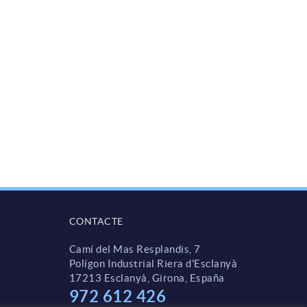
CONTACTE
Camí del Mas Resplandis, 7
Polígon Industrial Riera d'Esclanyà
17213 Esclanyà, Girona, España
972 612 426