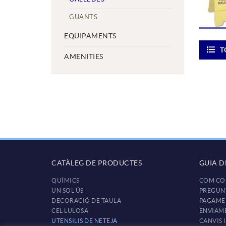
GUANTS
EQUIPAMENTS
T
AMENITIES
CATÀLEG DE PRODUCTES
GUIA 
QUÍMICS
COM CO
UN SOL ÚS
PREGUN
DECORACIÓ DE TAULA
PAGAME
CEL·LULOSA
ENVIAM
UTENSILIS DE NETEJA
CANVIS 