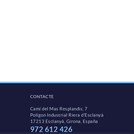
CONTACTE
Camí del Mas Resplandis, 7
Polígon Industrial Riera d'Esclanyà
17213 Esclanyà, Girona, España
972 612 426