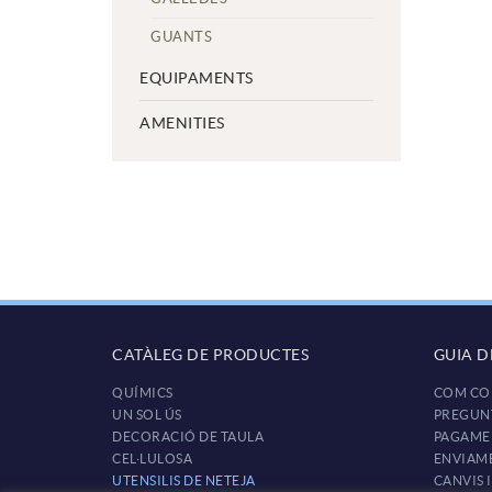
GUANTS
EQUIPAMENTS
AMENITIES
CATÀLEG DE PRODUCTES
GUIA 
QUÍMICS
COM CO
UN SOL ÚS
PREGUN
DECORACIÓ DE TAULA
PAGAME
CEL·LULOSA
ENVIAM
UTENSILIS DE NETEJA
CANVIS 