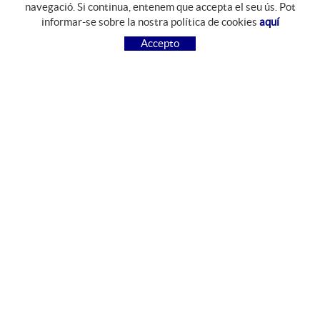
navegació. Si continua, entenem que accepta el seu ús. Pot
GUIA DE COMPRA
informar-se sobre la nostra política de cookies
aquí
COM COMPRAR
Accepto
PREGUNTES FREQÜENTS
PAGAMENT
ENVIAMENT
CANVIS I DEVOLUCIONS
SEGUEIX-NOS
FACEBOOK
INSTAGRAM
CONTACTE
Camí del Mas Resplandis, 7
Polígon Industrial Riera d'Esclanyà
17213 Esclanyà, Girona, España
972 612 426