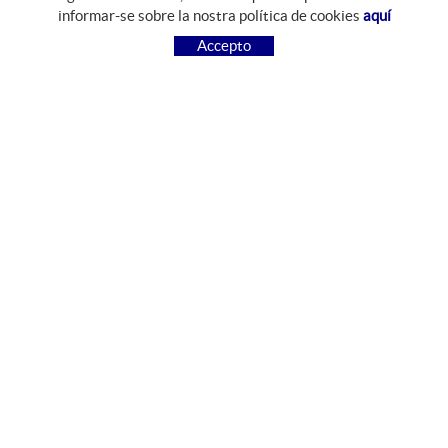
informar-se sobre la nostra política de cookies
aquí
COM COMPRAR
Accepto
PREGUNTES FREQÜENTS
PAGAMENT
ENVIAMENT
CANVIS I DEVOLUCIONS
SEGUEIX-NOS
FACEBOOK
INSTAGRAM
CONTACTE
Camí del Mas Resplandis, 7
Polígon Industrial Riera d'Esclanyà
17213 Esclanyà, Girona, España
972 612 426
comercial@jabonester.net