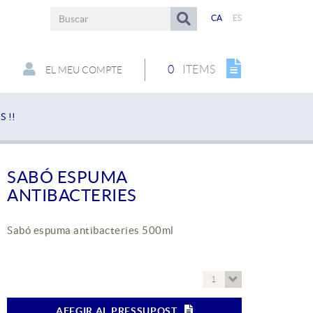
CA
ES
0
ITEMS
EL MEU COMPTE
 !!
SABÓ ESPUMA
ANTIBACTERIES
Sabó espuma antibacteries 500ml
1
AFEGIR AL PRESSUPOST