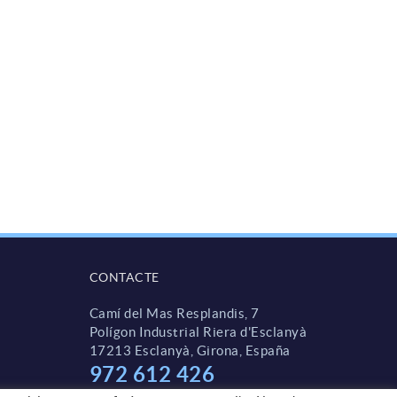
CONTACTE
Camí del Mas Resplandis, 7
Polígon Industrial Riera d'Esclanyà
17213 Esclanyà, Girona, España
972 612 426