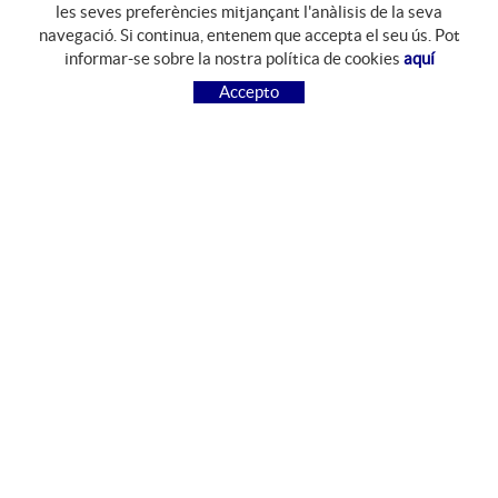
les seves preferències mitjançant l'anàlisis de la seva
navegació. Si continua, entenem que accepta el seu ús. Pot
GUIA DE COMPRA
informar-se sobre la nostra política de cookies
aquí
COM COMPRAR
Accepto
PREGUNTES FREQÜENTS
PAGAMENT
ENVIAMENT
CANVIS I DEVOLUCIONS
SEGUEIX-NOS
FACEBOOK
INSTAGRAM
CONTACTE
Camí del Mas Resplandis, 7
Polígon Industrial Riera d'Esclanyà
17213 Esclanyà, Girona, España