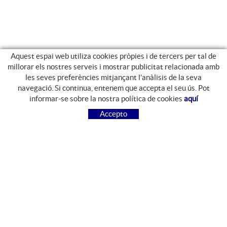
Aquest espai web utiliza cookies pròpies i de tercers per tal de
millorar els nostres serveis i mostrar publicitat relacionada amb
les seves preferències mitjançant l'anàlisis de la seva
navegació. Si continua, entenem que accepta el seu ús. Pot
GUIA DE COMPRA
informar-se sobre la nostra política de cookies
aquí
COM COMPRAR
Accepto
PREGUNTES FREQÜENTS
PAGAMENT
ENVIAMENT
CANVIS I DEVOLUCIONS
SEGUEIX-NOS
FACEBOOK
INSTAGRAM