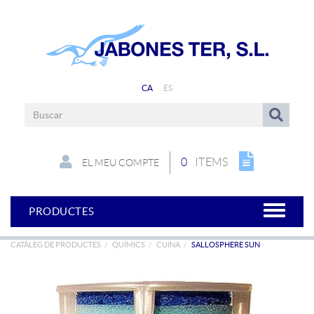
CA
ES
0
ITEMS
EL MEU COMPTE
PRODUCTES
CATÀLEG DE PRODUCTES
QUÍMICS
CUINA
SALLOSPHERE SUN