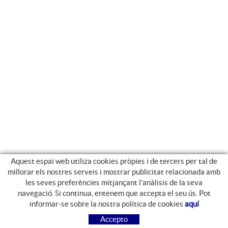
Aquest espai web utiliza cookies pròpies i de tercers per tal de
millorar els nostres serveis i mostrar publicitat relacionada amb
les seves preferències mitjançant l'anàlisis de la seva
navegació. Si continua, entenem que accepta el seu ús. Pot
GUIA DE COMPRA
informar-se sobre la nostra política de cookies
aquí
COM COMPRAR
Accepto
PREGUNTES FREQÜENTS