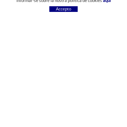
informar-se sobre la nostra política de cookies
aquí
COM COMPRAR
Accepto
PREGUNTES FREQÜENTS
PAGAMENT
ENVIAMENT
CANVIS I DEVOLUCIONS
SEGUEIX-NOS
FACEBOOK
INSTAGRAM
CONTACTE
Camí del Mas Resplandis, 7
Polígon Industrial Riera d'Esclanyà
17213 Esclanyà, Girona, España
972 612 426
comercial@jabonester.net