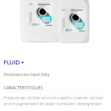
FLUID +
Deshúmectant líquid 20kg
CARACTERÍSTIQUES
Producte per utilitzar sol o com a additiu creat per utilitzar-
se com augmentador del poder humectant i desengreixant