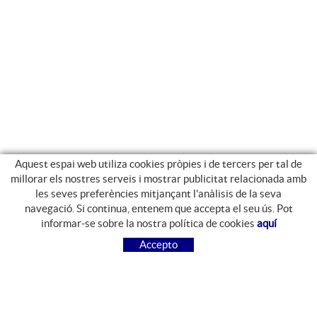
Aquest espai web utiliza cookies pròpies i de tercers per tal de
millorar els nostres serveis i mostrar publicitat relacionada amb
les seves preferències mitjançant l'anàlisis de la seva
navegació. Si continua, entenem que accepta el seu ús. Pot
GUIA DE COMPRA
informar-se sobre la nostra política de cookies
aquí
COM COMPRAR
Accepto
PREGUNTES FREQÜENTS
PAGAMENT
ENVIAMENT
CANVIS I DEVOLUCIONS