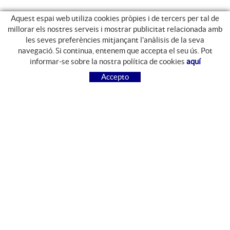
Aquest espai web utiliza cookies pròpies i de tercers per tal de
millorar els nostres serveis i mostrar publicitat relacionada amb
les seves preferències mitjançant l'anàlisis de la seva
navegació. Si continua, entenem que accepta el seu ús. Pot
GUIA DE COMPRA
informar-se sobre la nostra política de cookies
aquí
COM COMPRAR
Accepto
PREGUNTES FREQÜENTS
PAGAMENT
ENVIAMENT
CANVIS I DEVOLUCIONS
SEGUEIX-NOS
FACEBOOK
INSTAGRAM
CONTACTE