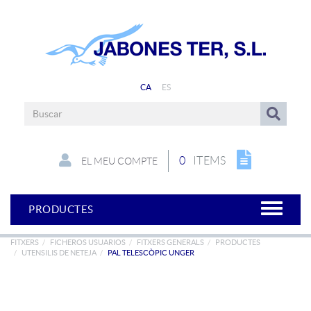
CA
ES
0
ITEMS
EL MEU COMPTE
PRODUCTES
FITXERS
FICHEROS USUARIOS
FITXERS GENERALS
PRODUCTES
UTENSILIS DE NETEJA
PAL TELESCÒPIC UNGER