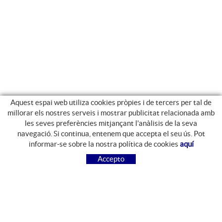
Aquest espai web utiliza cookies pròpies i de tercers per tal de
millorar els nostres serveis i mostrar publicitat relacionada amb
les seves preferències mitjançant l'anàlisis de la seva
navegació. Si continua, entenem que accepta el seu ús. Pot
GUIA DE COMPRA
informar-se sobre la nostra política de cookies
aquí
COM COMPRAR
Accepto
PREGUNTES FREQÜENTS
PAGAMENT
ENVIAMENT
CANVIS I DEVOLUCIONS